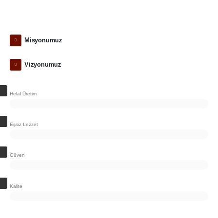
Misyonumuz
Vizyonumuz
Helal Üretim
Eşsiz Lezzet
Güven
Kalite